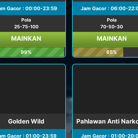
am Gacor : 00:00-23:59
Jam Gacor : 06:00-22:
Pola
Pola
25-75-100
70-50-30
MAINKAN
MAINKAN
99%
65%
Golden Wild
Pahlawan Anti Nark
am Gacor : 01:00-23:59
Jam Gacor : 01:00-20: