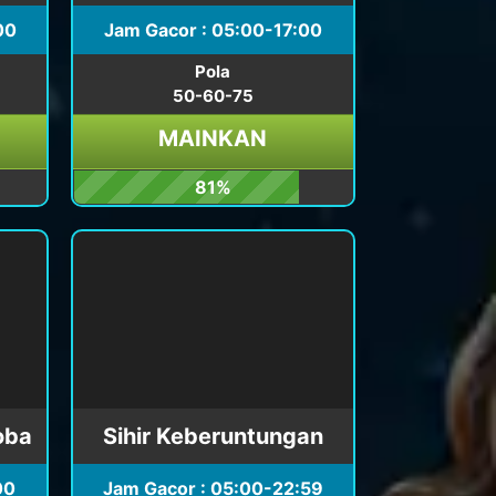
00
Jam Gacor : 05:00-17:00
Pola
50-60-75
MAINKAN
81%
oba
Sihir Keberuntungan
00
Jam Gacor : 05:00-22:59