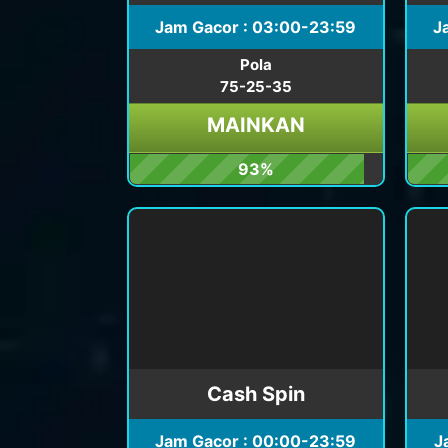
Jam Gacor : 03:00-23:59
J
Pola
75-25-35
MAINKAN
93%
Cash Spin
Jam Gacor : 00:00-23:59
J