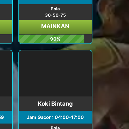
Pola
30-50-75
MAINKAN
90%
Koki Bintang
59
Jam Gacor : 04:00-17:00
Pola