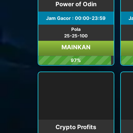
Power of Odin
Jam Gacor : 00:00-23:59
J
Pola
25-25-100
MAINKAN
97%
Crypto Profits