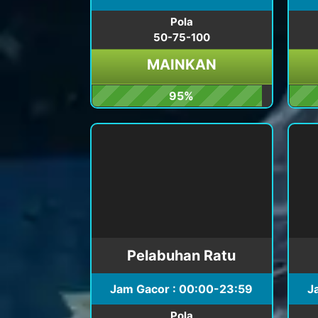
Pola
50-75-100
MAINKAN
95%
Pelabuhan Ratu
Jam Gacor : 00:00-23:59
J
Pola