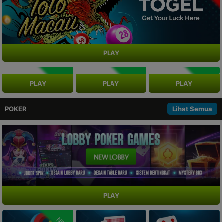
PLAY
NEW
NEW
NEW
PLAY
PLAY
PLAY
POKER
Lihat Semua
PLAY