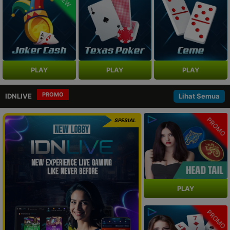
NEW
PLAY
PLAY
PLAY
PROMO
IDNLIVE
Lihat Semua
PROMO
SPESIAL
PLAY
PROMO