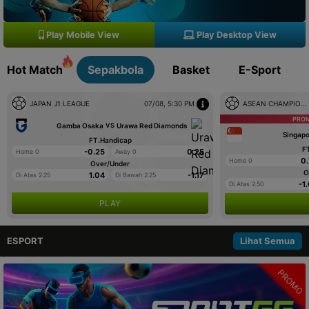
Play Mobile View
Play Desktop View
Hot Match
Sepakbola
Basket
E-Sport
07/08, 5:30 PM
ASEAN CHAMPIONSHIP 20...
07/08, 8:00 PM
PROMO SBO SPORT
Urawa Red Diamonds
Singapore
VS
Indonesia
icap
FT.Handicap
0.25
way 0
0.75
-0.75
Home 0
Away 0
der
Over/Under
-1.17
i Bawah 2.25
-1.04
-1.25
Di Atas 2.50
Di Bawah 2.50
Y
PLAY
ESPORT
Lihat Semua
PROMO