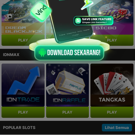
NEW
NEW
PLAY
PLAY
PLAY
IDNMAX
PLAY
PLAY
PLAY
POPULAR SLOTS
Lihat Semua