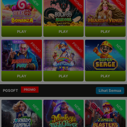
PROMO
PROMO
PROMO
NEW
PLAY
PLAY
PLAY
PROMO
PROMO
NEW
PLAY
PLAY
PLAY
PROMO
PGSOFT
Lihat Semua
NEW
NEW
NEW