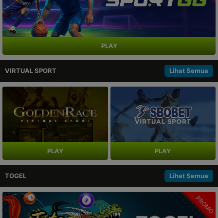
PLAY
VIRTUAL SPORT
Lihat Semua
PLAY
PLAY
TOGEL
Lihat Semua
PROMO