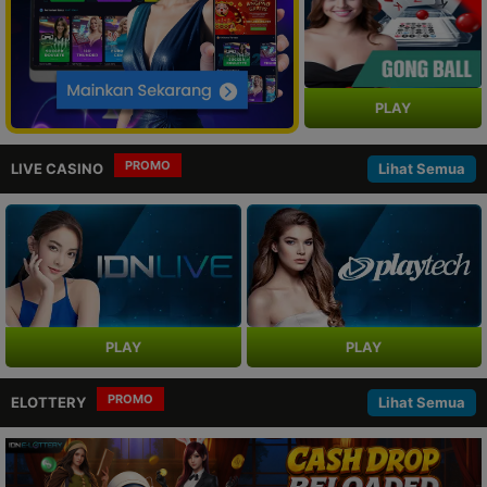
PLAY
PROMO
LIVE CASINO
Lihat Semua
PLAY
PLAY
PROMO
ELOTTERY
Lihat Semua